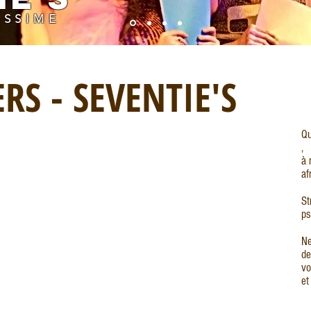
ISSIME
RS - SEVENTIE'S
Qu
,
à 
af
St
ps
Ne
de
vo
et