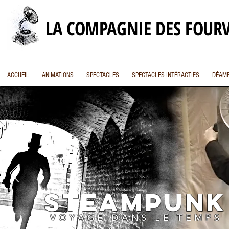
LA COMPAGNIE DES FOUR
ACCUEIL
ANIMATIONS
SPECTACLES
SPECTACLES INTÉRACTIFS
DÉAMB
steampunk
VOYAGE DANS LE TEMPS